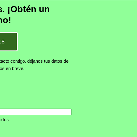
s. ¡Obtén un
no!
18
tacto contigo, déjanos tus datos de
mos en breve.
lidos