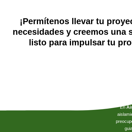
¡Permítenos llevar tu proye
necesidades y creemos una so
listo para impulsar tu p
En
Ai
aislami
preocupe
gui