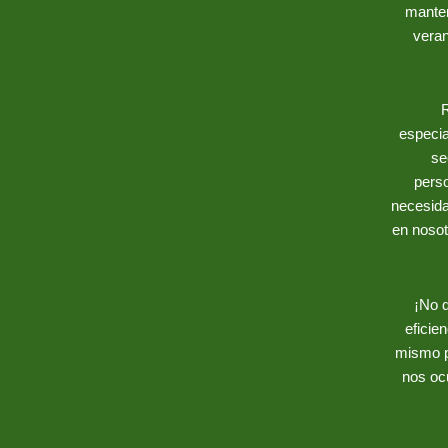
manten
veran
R
especia
se
pers
necesida
en nosot
¡No 
eficie
mismo p
nos oc