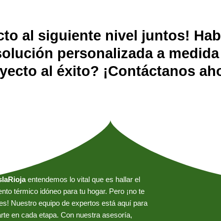
cto al siguiente nivel juntos! Ha
lución personalizada a medida p
royecto al éxito? ¡Contáctanos a
slaRioja
entendemos lo vital que es hallar el
ento térmico idóneo para tu hogar. Pero ¡no te
s! Nuestro equipo de expertos está aquí para
arte en cada etapa. Con nuestra asesoría,