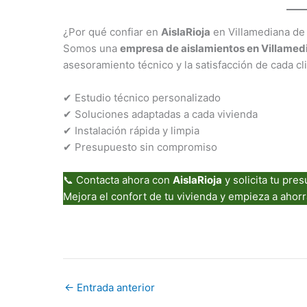
¿Por qué confiar en
AislaRioja
en Villamediana de
Somos una
empresa de aislamientos en Villamed
asesoramiento técnico y la satisfacción de cada cl
✔ Estudio técnico personalizado
✔ Soluciones adaptadas a cada vivienda
✔ Instalación rápida y limpia
✔ Presupuesto sin compromiso
📞 Contacta ahora con
AislaRioja
y solicita tu pre
Mejora el confort de tu vivienda y empieza a ahorr
←
Entrada anterior